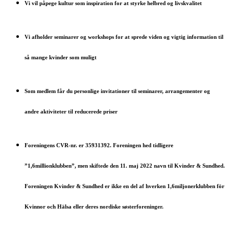
Vi vil påpege kultur som inspiration for at styrke helbred og livskvalitet
Vi afholder seminarer og workshops for at sprede viden og vigtig information til
så mange kvinder som muligt
Som medlem får du personlige invitationer til seminarer, arrangementer og
andre aktiviteter til reducerede priser
Foreningens CVR-nr. er 35931392. Foreningen hed tidligere
”1,6millionklubben”, men skiftede den 11. maj 2022 navn til Kvinder & Sundhed.
Foreningen Kvinder & Sundhed er ikke en del af hverken 1,6miljonerklubben för
Kvinnor och Hälsa eller deres nordiske søsterforeninger.