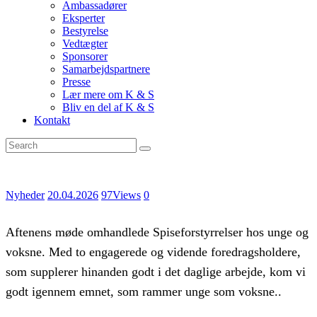
Ambassadører
Eksperter
Bestyrelse
Vedtægter
Sponsorer
Samarbejdspartnere
Presse
Lær mere om K & S
Bliv en del af K & S
Kontakt
Nyheder
20.04.2026
97
Views
0
Aftenens møde omhandlede Spiseforstyrrelser hos unge og
voksne. Med to engagerede og vidende foredragsholdere,
som supplerer hinanden godt i det daglige arbejde, kom vi
godt igennem emnet, som rammer unge som voksne..