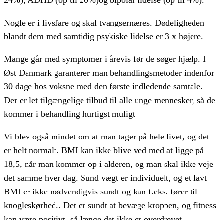
24%), ADHD (op til 20%)og bipolar lidelse (op til 4%).
Nogle er i livsfare og skal tvangsernæres. Dødeligheden
blandt dem med samtidig psykiske lidelse er 3 x højere.
Mange går med symptomer i årevis før de søger hjælp. I
Øst Danmark garanterer man behandlingsmetoder indenfor
30 dage hos voksne med den første indledende samtale.
Der er let tilgængelige tilbud til alle unge mennesker, så de
kommer i behandling hurtigst muligt
Vi blev også mindet om at man tager på hele livet, og det
er helt normalt. BMI kan ikke blive ved med at ligge på
18,5, når man kommer op i alderen, og man skal ikke veje
det samme hver dag. Sund vægt er individuelt, og et lavt
BMI er ikke nødvendigvis sundt og kan f.eks. fører til
knogleskørhed.. Det er sundt at bevæge kroppen, og fitness
kan være positivt, så længe det ikke er overdrevet.