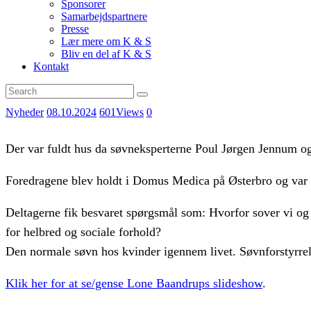
Sponsorer
Samarbejdspartnere
Presse
Lær mere om K & S
Bliv en del af K & S
Kontakt
Nyheder
08.10.2024
601
Views
0
Der var fuldt hus da søvneksperterne Poul Jørgen Jennum o
Foredragene blev holdt i Domus Medica på Østerbro og var e
Deltagerne fik besvaret spørgsmål som: Hvorfor sover vi o
for helbred og sociale forhold?
Den normale søvn hos kvinder igennem livet. Søvnforstyrrelse
Klik her for at se/gense Lone Baandrups slideshow
.