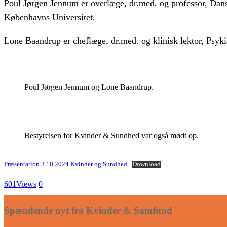
Poul Jørgen Jennum er overlæge, dr.med. og professor, Dans
Københavns Universitet.
Lone Baandrup er cheflæge, dr.med. og klinisk lektor, Psyk
Poul Jørgen Jennum og Lone Baandrup.
Bestyrelsen for Kvinder & Sundhed var også mødt op.
Præsentation 3.10.2024 Kvinder og Sundhed
Download
601
Views
0
Spændende nyt fra Kvinder & Samfund