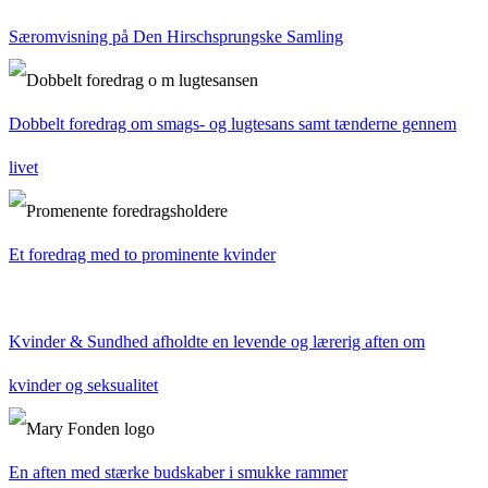
Særomvisning på Den Hirschsprungske Samling
Dobbelt foredrag om smags- og lugtesans samt tænderne gennem
livet
Et foredrag med to prominente kvinder
Kvinder & Sundhed afholdte en levende og lærerig aften om
kvinder og seksualitet
En aften med stærke budskaber i smukke rammer