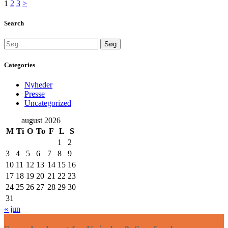
Indlægsinddeling
Page
Page
Page
1
2
3
>
Search
Søg
efter:
Categories
Nyheder
Presse
Uncategorized
august 2026
M
Ti
O
To
F
L
S
1
2
3
4
5
6
7
8
9
10
11
12
13
14
15
16
17
18
19
20
21
22
23
24
25
26
27
28
29
30
31
« jun