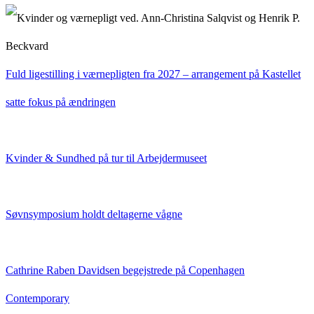
Fuld ligestilling i værnepligten fra 2027 – arrangement på Kastellet
satte fokus på ændringen
Kvinder & Sundhed på tur til Arbejdermuseet
Søvnsymposium holdt deltagerne vågne
Cathrine Raben Davidsen begejstrede på Copenhagen
Contemporary